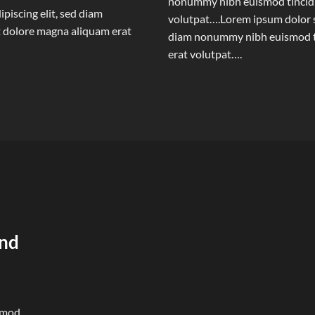
nonummy nibh euismod tincidu
piscing elit, sed diam
volutpat….Lorem ipsum dolor si
 dolore magna aliquam erat
diam nonummy nibh euismod ti
erat volutpat….
und
ismod