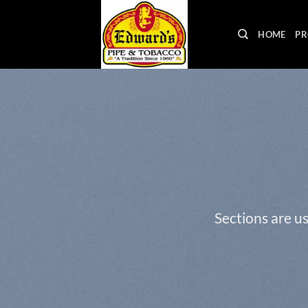
Skip
to
HOME
PR
content
Sections are us