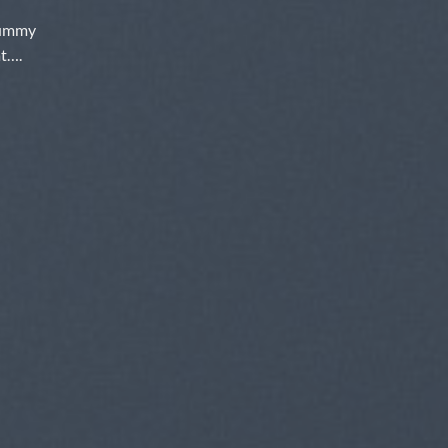
onummy
at….